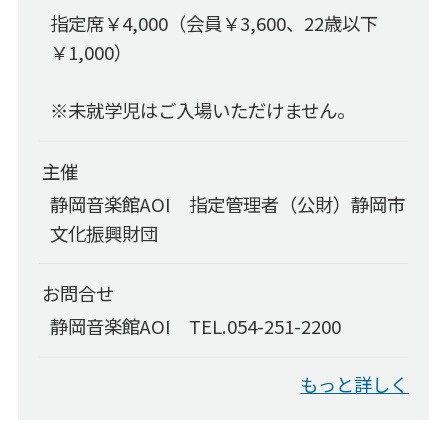
指定席￥4,000（会員￥3,600、22歳以下
ディスコグラフィー
￥1,000）
リンク集
静岡音楽館倶楽部
※未就学児はご入場いただけません。
AOIボランティア
主催
AOIボランティア
静岡音楽館AOI 指定管理者（公財）静岡市
ボランティアの活動
文化振興財団
募集のお知らせ
お問合せ
子ども音楽館
静岡音楽館AOI TEL.054-251-2200
子ども音楽館
もっと詳しく
0歳児からのファミリー･コンサート
子どものためのコンサート