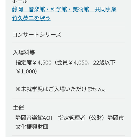
ホール
静岡・音楽館×科学館×美術館 共同事業
静岡 音楽館・科学館・美術館 共同事業
竹久夢二を歌う
チケットでスマイル
コンサート企画募集事業
コンサートシリーズ
施設のご利用について
入場料等
施設のご利用について
指定席￥4,500（会員￥4,050、22歳以下
利用申込について
￥1,000）
館内案内図
※未就学児はご入場いただけません。
ご利用料金
備品料金表
主催
AOIの楽器
静岡音楽館AOI 指定管理者（公財）静岡市
施設利用状況
文化振興財団
アクセス