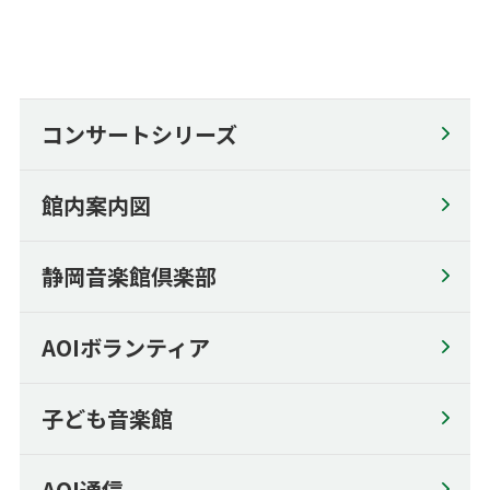
どこでもAOI/「静岡の名手たち」によるピアノ･ミニ･コンサート
アウトリーチ・コンサート
小学校高学年のためのオルガンコンサート
コンサートシリーズ
AOI通信
プライバシーポリシー
館内案内図
セキュリティーポリシー
静岡音楽館倶楽部
サイトポリシー
SNSポリシー
AOIボランティア
English
子ども音楽館
English
Seating Plan
AOI通信