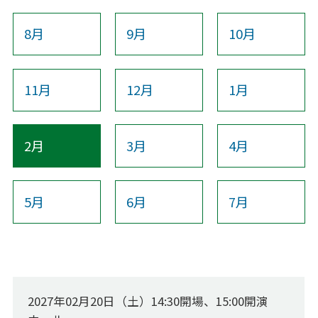
よくあるご質問
8月
9月
10月
22歳以下チケットについて
教育プログラム
11月
12月
1月
教育プログラム
静岡の名手たち
2月
3月
4月
子どものための音楽ひろば
AOIの講演会
ピアニストのためのアンサンブル講座（ピアノ伴奏法講座）
5月
6月
7月
その他の事業
その他の事業
AOIのオープン･デイ2025
2027年02月20日（土）14:30開場、15:00開演
静岡市生涯学習センター等との連携事業