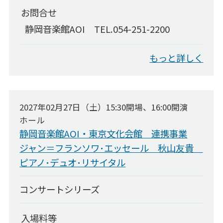
お問合せ
資料ダウンロード
静岡音楽館AOI TEL.054-251-2200
チラシの配架について
館内案内図のコピー
もっと詳しく
AOIについて
AOIについて
2027年02月27日（土）15:30開場、16:00開演
コンセプト
ホール
芸術監督
静岡音楽館AOI・東京文化会館 連携事業
企画会議
ジャン＝フランソワ･エッセール 秋山友貴
ピアノ･デュオ･リサイタル
市民会議
AOI・レジデンス・クヮルテット
コンサートシリーズ
主催事業全記録
入場料等
委嘱作品リスト