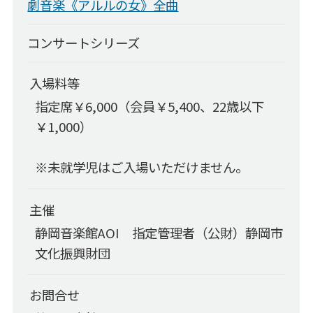
劇音楽《アルルの女》全曲
資料ダウンロード
コンサートシリーズ
チラシの配架について
館内案内図のコピー
入場料等
AOIについて
指定席￥6,000（会員￥5,400、22歳以下
￥1,000）
AOIについて
コンセプト
※未就学児はご入場いただけません。
芸術監督
企画会議
主催
静岡音楽館AOI 指定管理者（公財）静岡市
市民会議
文化振興財団
AOI・レジデンス・クヮルテット
主催事業全記録
お問合せ
委嘱作品リスト