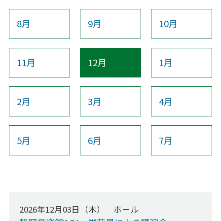
よくあるご質問
8月
9月
10月
22歳以下チケットについて
教育プログラム
11月
12月
1月
教育プログラム
静岡の名手たち
2月
3月
4月
子どものための音楽ひろば
AOIの講演会
ピアニストのためのアンサンブル講座（ピアノ伴奏法講座）
5月
6月
7月
その他の事業
その他の事業
AOIのオープン･デイ2025
2026年12月03日（木） ホール
静岡市生涯学習センター等との連携事業