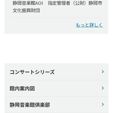
静岡音楽館AOI 指定管理者（公財）静岡市
どこでもAOI/「静岡の名手たち」によるピアノ･ミニ･コンサート
文化振興財団
アウトリーチ・コンサート
小学校高学年のためのオルガンコンサート
もっと詳しく
AOI通信
プライバシーポリシー
セキュリティーポリシー
サイトポリシー
コンサートシリーズ
SNSポリシー
English
館内案内図
English
静岡音楽館倶楽部
Seating Plan