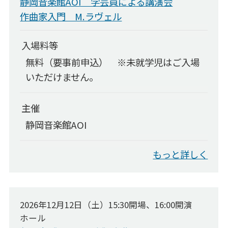
静岡音楽館AOI 学芸員による講演会
静岡・音楽館×科学館×美術館 共同事業
作曲家入門 M.ラヴェル
チケットでスマイル
入場料等
コンサート企画募集事業
無料（要事前申込） ※未就学児はご入場
施設のご利用について
いただけません。
施設のご利用について
主催
利用申込について
静岡音楽館AOI
館内案内図
ご利用料金
もっと詳しく
備品料金表
AOIの楽器
2026年12月12日（土）15:30開場、16:00開演
施設利用状況
ホール
アクセス