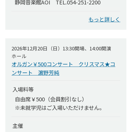
静岡音楽館AOI TEL.054-251-2200
ディスコグラフィー
もっと詳しく
リンク集
静岡音楽館倶楽部
AOIボランティア
2026年12月20日（日）13:30開場、14:00開演
ホール
AOIボランティア
オルガン￥500コンサート クリスマス★コ
ボランティアの活動
ンサート 濵野芳純
募集のお知らせ
入場料等
子ども音楽館
自由席￥500（会員割引なし）
子ども音楽館
※未就学児はご入場いただけません。
0歳児からのファミリー･コンサート
子どものためのコンサート
主催