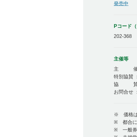
発売中
Pコード
202-368
主催等
主 催 ：
特別協賛 
協 賛 ：
お問合せ ： 
※ 価格
※ 都合
※ 一般券