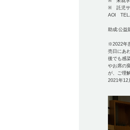
※ 未就
※ 託児
AOI TEL
助成:公
※202
売日にあ
後でも感
やお席の
が、ご理
2021年1