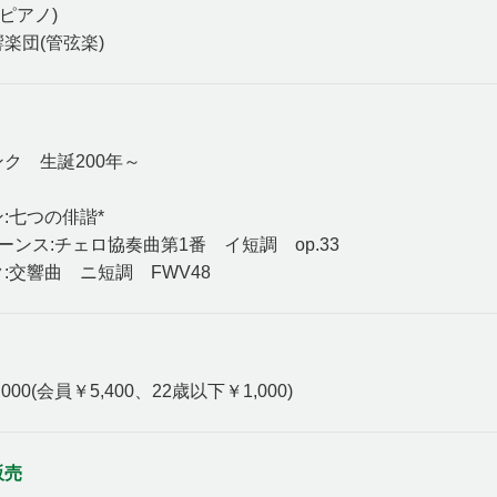
(ピアノ)
楽団(管弦楽)
ンク 生誕200年～
ン:七つの俳諧*
サーンス:チェロ協奏曲第1番 イ短調 op.33
ク:交響曲 ニ短調 FWV48
000(会員￥5,400、22歳以下￥1,000)
販売