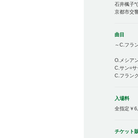
石井楓子*
京都市交響
曲目
～C.フラ
O.メシア
C.サン=
C.フラン
入場料
全指定￥6,
チケット